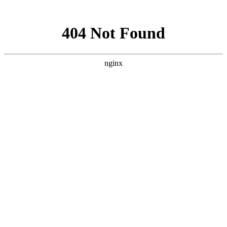
网站地图
首页
首页
ꄲ
耶加SOE
ꄲ
耶加•美式
菜单
创新
门店
联系